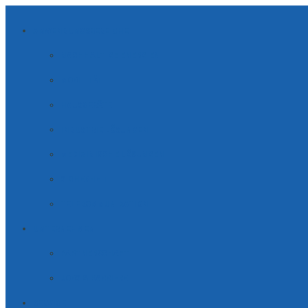
ANWENDUNGSBEREICHE
NACHHALTIGE ENERGIEN
MOBILITÄT
HAUSGERÄTE
INDUSTRIE LÖSUNGEN
MEDIZINISCHE LÖSUNGEN
SICHERHEIT
TELE­KOM­MUNI­KATION
UNTERNEHMEN
PARTNERSCHAFT
JOBS & KARRIERE
SERVICE