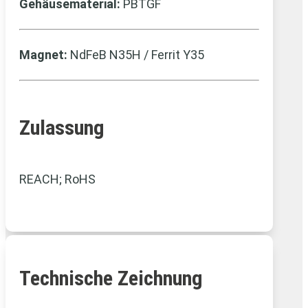
Gehäusematerial:
PBTGF
Magnet:
NdFeB N35H / Ferrit Y35
Zulassung
REACH; RoHS
Technische Zeichnung