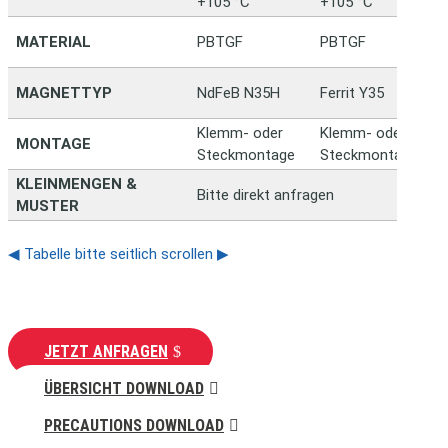
+105 °C
+105 °C
MATERIAL
PBTGF
PBTGF
MAGNETTYP
NdFeB N35H
Ferrit Y35
Klemm- oder
Klemm- oder
MONTAGE
Steckmontage
Steckmontage
KLEINMENGEN &
Bitte direkt anfragen
MUSTER
◀ Tabelle bitte seitlich scrollen ▶
JETZT ANFRAGEN
ÜBERSICHT DOWNLOAD
PRECAUTIONS DOWNLOAD