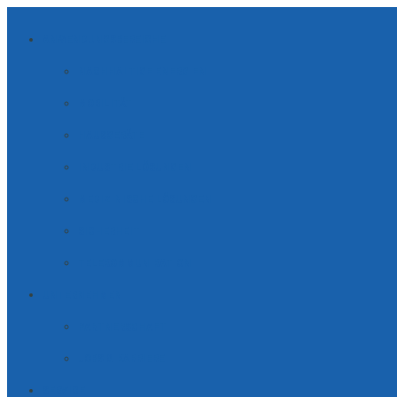
ANWENDUNGSBEREICHE
NACHHALTIGE ENERGIEN
MOBILITÄT
HAUSGERÄTE
INDUSTRIE LÖSUNGEN
MEDIZINISCHE LÖSUNGEN
SICHERHEIT
TELE­KOM­MUNI­KATION
UNTERNEHMEN
PARTNERSCHAFT
JOBS & KARRIERE
SERVICE