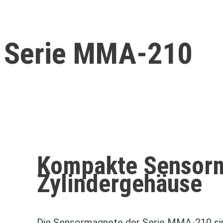
Serie MMA-210
Kompakte Sensor
Zylindergehäuse
Die Sensormagnete der Serie MMA‑210 sind