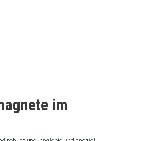
magnete im
 robust und langlebig und speziell