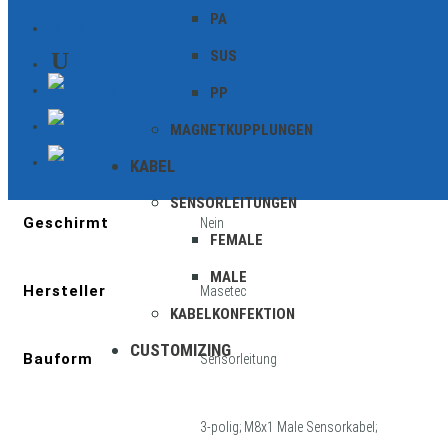
PA
KONTAKT
SUS
PP
MAGNETKUPPLUNGEN
Zusätzliche Informationen
KABEL
SENSORLEITUNGEN
Geschirmt
Nein
FEMALE
MALE
Hersteller
Masetec
KABELKONFEKTION
CUSTOMIZING
Bauform
Sensorleitung
3-polig; M8x1 Male Sensorkabel;