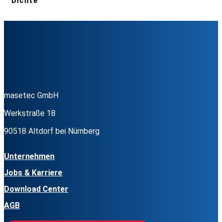
Dichte
masetec GmbH
Werkstraße 18
90518 Altdorf bei Nürnberg
Unternehmen
Jobs & Karriere
Download Center
AGB