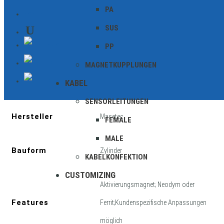
PA
KONTAKT
SUS
PP
Zusätzliche Informationen
MAGNETKUPPLUNGEN
KABEL
Geschirmt
SENSORLEITUNGEN
Hersteller
Masetec
FEMALE
MALE
Bauform
Zylinder
KABELKONFEKTION
CUSTOMIZING
Aktivierungsmagnet; Neodym oder
Features
Ferrit;Kundenspezifische Anpassungen
möglich