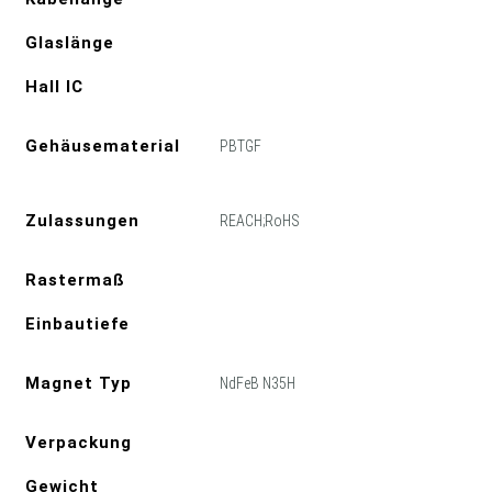
Glaslänge
Hall IC
Gehäusematerial
PBTGF
Zulassungen
REACH;RoHS
Rastermaß
Einbautiefe
Magnet Typ
NdFeB N35H
Verpackung
Gewicht