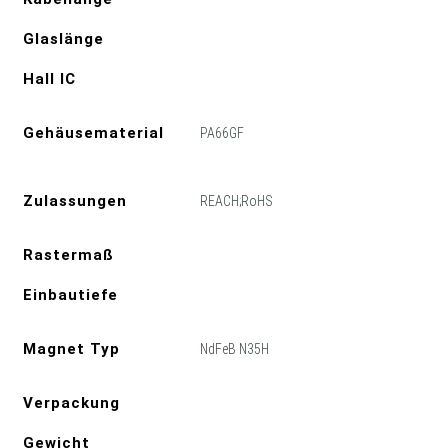
Glaslänge
Hall IC
Gehäusematerial
PA66GF
Zulassungen
REACH;RoHS
Rastermaß
Einbautiefe
Magnet Typ
NdFeB N35H
Verpackung
Gewicht