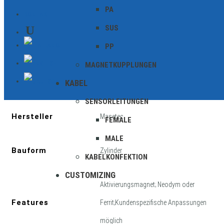
PA
KONTAKT
SUS
PP
Zusätzliche Informationen
MAGNETKUPPLUNGEN
KABEL
Geschirmt
SENSORLEITUNGEN
Hersteller
Masetec
FEMALE
MALE
Bauform
Zylinder
KABELKONFEKTION
CUSTOMIZING
Aktivierungsmagnet; Neodym oder
Features
Ferrit;Kundenspezifische Anpassungen
möglich