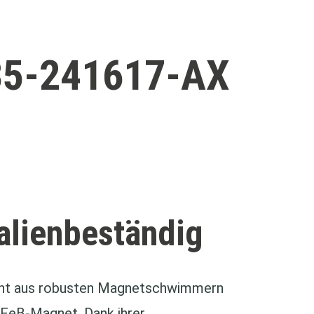
35-241617-AX
alienbeständig
ht aus robusten Magnetschwimmern
dFeB-Magnet. Dank ihrer