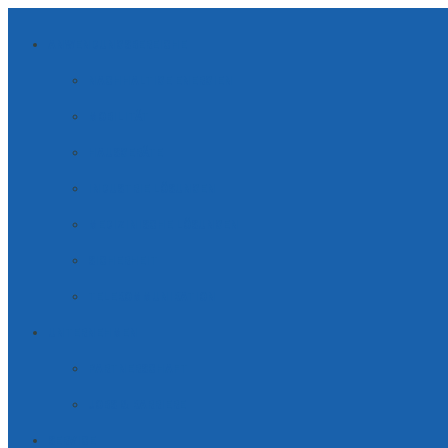
ANWENDUNGSBEREICHE
NACHHALTIGE ENERGIEN
MOBILITÄT
HAUSGERÄTE
INDUSTRIE LÖSUNGEN
MEDIZINISCHE LÖSUNGEN
SICHERHEIT
TELE­KOM­MUNI­KATION
UNTERNEHMEN
PARTNERSCHAFT
JOBS & KARRIERE
SERVICE