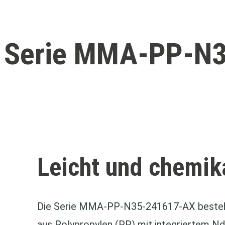
Serie MMA-PP-N
Leicht und chemik
Die Serie MMA‑PP‑N35‑241617‑AX beste
aus Polypropylen (PP) mit integriertem N